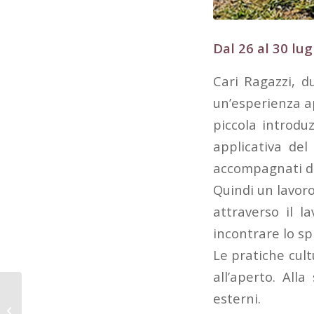
Dal 26 al 30 lug
Cari Ragazzi, d
un’esperienza ap
piccola introduz
applicativa de
accompagnati da 
Quindi un lavoro
attraverso il l
incontrare lo sp
Le pratiche cul
all’aperto. All
esterni.
Corsi online diretti dal