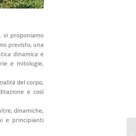
o, vi proponiamo
amo previsto, una
ratica dinamica e
ie e mitologie,
ialità del corpo,
ditazione e così
ltre, dinamiche,
i e principianti