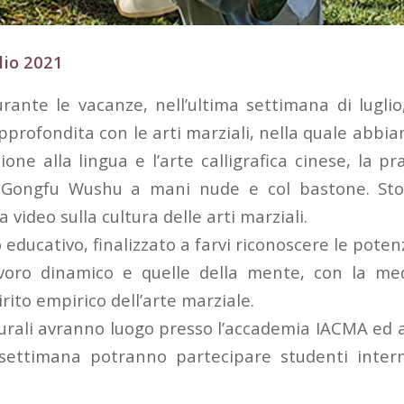
lio 2021
urante le vacanze, nell’ultima settimana di lugli
profondita con le arti marziali, nella quale abbi
ione alla lingua e l’arte calligrafica cinese, la p
l Gongfu Wushu a mani nude e col bastone. Stor
video sulla cultura delle arti marziali.
 educativo, finalizzato a farvi riconoscere le potenz
avoro dinamico e quelle della mente, con la me
irito empirico dell’arte marziale.
turali avranno luogo presso l’accademia IACMA ed a
a settimana potranno partecipare studenti intern