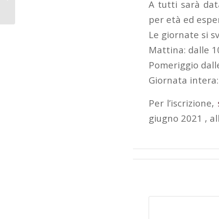
M° Isidoro Li Pira
A tutti sarà dat
per età ed espe
Le giornate si 
Mattina: dalle 1
Pomeriggio dalle
Giornata intera:
Per l’iscrizione,
giugno 2021 , a